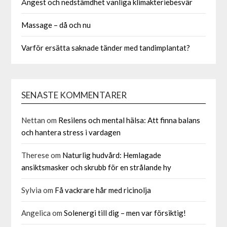
Ångest och nedstämdhet vanliga klimakteriebesvär
Massage – då och nu
Varför ersätta saknade tänder med tandimplantat?
SENASTE KOMMENTARER
Nettan
om
Resilens och mental hälsa: Att finna balans
och hantera stress i vardagen
Therese
om
Naturlig hudvård: Hemlagade
ansiktsmasker och skrubb för en strålande hy
Sylvia
om
Få vackrare hår med ricinolja
Angelica
om
Solenergi till dig – men var försiktig!