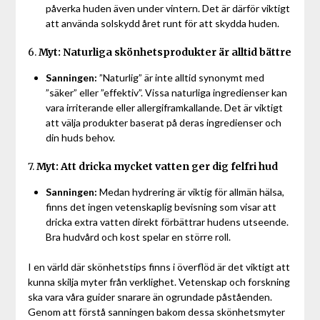
påverka huden även under vintern. Det är därför viktigt
att använda solskydd året runt för att skydda huden.
6.
Myt: Naturliga skönhetsprodukter är alltid bättre
Sanningen:
”Naturlig” är inte alltid synonymt med
”säker” eller ”effektiv”. Vissa naturliga ingredienser kan
vara irriterande eller allergiframkallande. Det är viktigt
att välja produkter baserat på deras ingredienser och
din huds behov.
7.
Myt: Att dricka mycket vatten ger dig felfri hud
Sanningen:
Medan hydrering är viktig för allmän hälsa,
finns det ingen vetenskaplig bevisning som visar att
dricka extra vatten direkt förbättrar hudens utseende.
Bra hudvård och kost spelar en större roll.
I en värld där skönhetstips finns i överflöd är det viktigt att
kunna skilja myter från verklighet. Vetenskap och forskning
ska vara våra guider snarare än ogrundade påståenden.
Genom att förstå sanningen bakom dessa skönhetsmyter