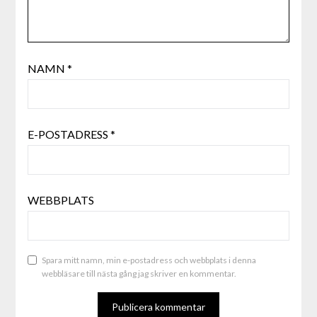
NAMN
*
E-POSTADRESS
*
WEBBPLATS
Spara mitt namn, min e-postadress och webbplats i denna
webbläsare till nästa gång jag skriver en kommentar.