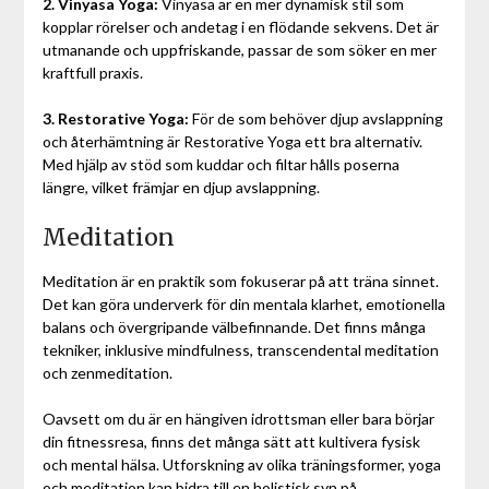
2. Vinyasa Yoga:
Vinyasa är en mer dynamisk stil som
kopplar rörelser och andetag i en flödande sekvens. Det är
utmanande och uppfriskande, passar de som söker en mer
kraftfull praxis.
3. Restorative Yoga:
För de som behöver djup avslappning
och återhämtning är Restorative Yoga ett bra alternativ.
Med hjälp av stöd som kuddar och filtar hålls poserna
längre, vilket främjar en djup avslappning.
Meditation
Meditation är en praktik som fokuserar på att träna sinnet.
Det kan göra underverk för din mentala klarhet, emotionella
balans och övergripande välbefinnande. Det finns många
tekniker, inklusive mindfulness, transcendental meditation
och zenmeditation.
Oavsett om du är en hängiven idrottsman eller bara börjar
din fitnessresa, finns det många sätt att kultivera fysisk
och mental hälsa. Utforskning av olika träningsformer, yoga
och meditation kan bidra till en holistisk syn på