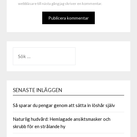
webbläsare till nästa gång jag skriver en kommentar.
ALTERNATIVE:
SENASTE INLÄGGEN
Så sparar du pengar genom att sätta in löshår själv
Naturlig hudvård: Hemlagade ansiktsmasker och
skrubb för en strålande hy