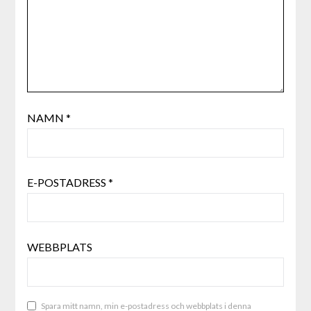
NAMN
*
E-POSTADRESS
*
WEBBPLATS
Spara mitt namn, min e-postadress och webbplats i denna